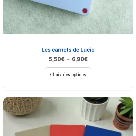
Les carnets de Lucie
Plage
5,50
€
6,90
€
–
de
Ce
prix :
Choix des options
produit
5,50€
a
à
plusieurs
6,90€
variations.
Les
options
peuvent
être