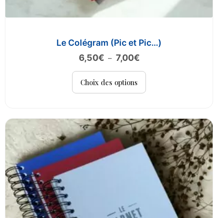
Le Colégram (Pic et Pic…)
Plage
6,50
€
7,00
€
–
de
Ce
prix :
Choix des options
produit
6,50€
a
à
plusieurs
7,00€
variations.
Les
options
peuvent
être
choisies
sur
la