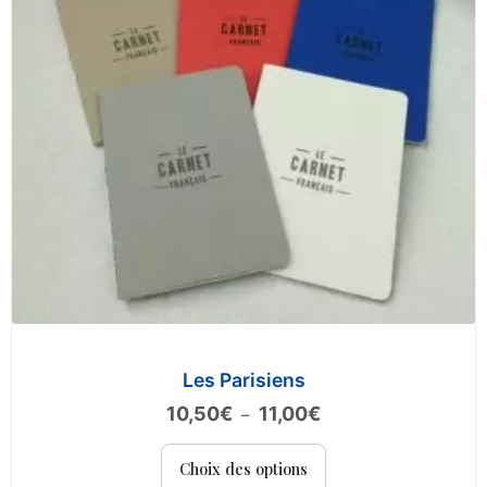
choisies
sur
la
page
du
produit
Les Parisiens
Plage
10,50
€
11,00
€
–
de
Ce
prix :
Choix des options
produit