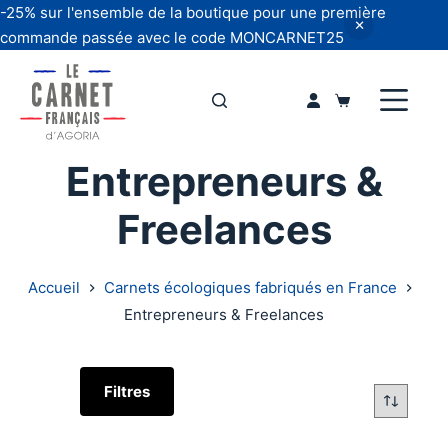
-25% sur l'ensemble de la boutique pour une première
commande passée avec le code MONCARNET25
Passer
au
Panier
contenu
d’achat
Entrepreneurs &
Freelances
Accueil
Carnets écologiques fabriqués en France
Entrepreneurs & Freelances
Filtres