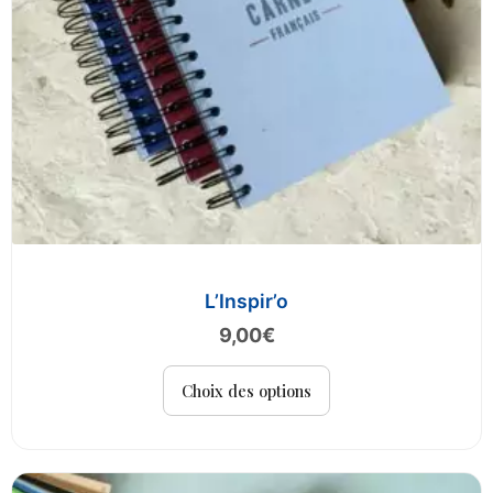
page
du
produit
L’Inspir’o
9,00
€
Ce
Choix des options
produit
a
plusieurs
variations.