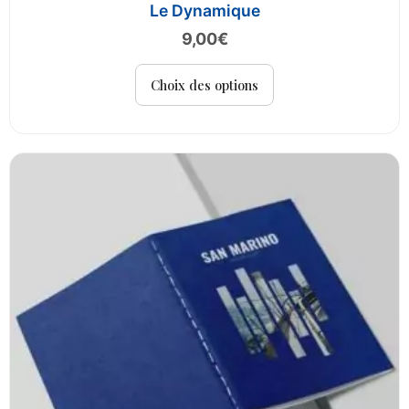
Le Dynamique
9,00
€
Ce
Choix des options
produit
a
plusieurs
variations.
Les
options
peuvent
être
choisies
sur
la
page
du
produit