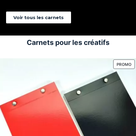
Voir tous les carnets
Carnets pour les créatifs
P
PROMO
E
P