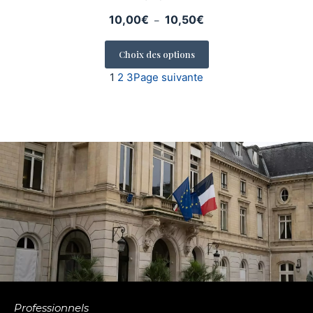
Plage
10,00
€
10,50
€
–
de
prix :
Choix des options
10,00€
1
2
3
Page suivante
à
10,50€
Professionnels