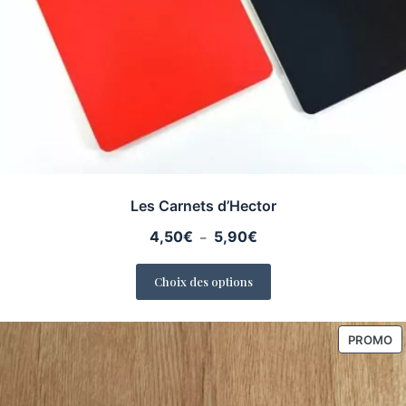
Les Carnets d’Hector
Plage
4,50
€
5,90
€
–
de
prix :
Choix des options
4,50€
à
5,90€
P
PROMO
E
P