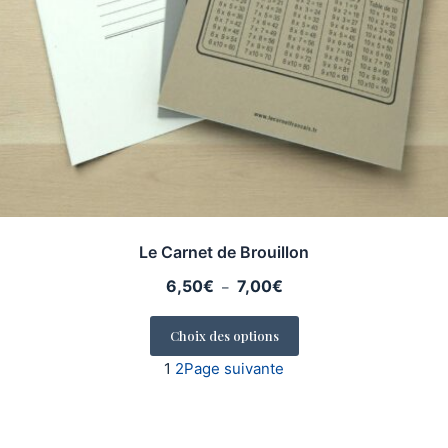
Le Carnet de Brouillon
Plage
6,50
€
7,00
€
–
de
prix :
Choix des options
6,50€
1
2
Page suivante
à
7,00€