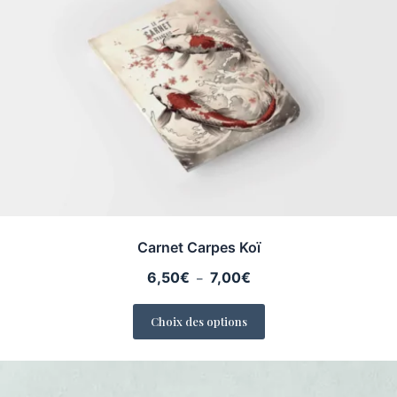
Carnet Carpes Koï
Plage
6,50
€
7,00
€
–
de
prix :
Choix des options
6,50€
à
7,00€