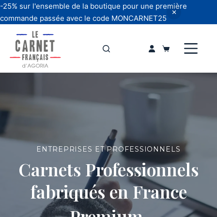
-25% sur l'ensemble de la boutique pour une première
commande passée avec le code MONCARNET25
Passer
au
Panier
contenu
d’achat
ENTREPRISES ET PROFESSIONNELS
Carnets Professionnels
fabriqués en France
Premium,