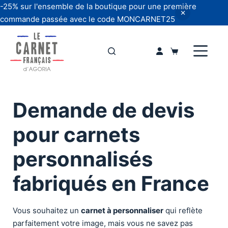
-25% sur l'ensemble de la boutique pour une première
commande passée avec le code MONCARNET25
Passer
au
Panier
contenu
d’achat
Demande de devis
pour carnets
personnalisés
fabriqués en France
Vous souhaitez un
carnet à personnaliser
qui reflète
parfaitement votre image, mais vous ne savez pas