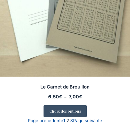
Le Carnet de Brouillon
Plage
6,50
€
7,00
€
–
de
prix :
Choix des options
6,50€
Page précédente
1
2
3
Page suivante
à
7,00€