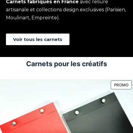
Carnets fabriqués en France
avec reliure
artisanale et collections design exclusives (Parisien,
Moulinart, Empreinte).
Voir tous les carnets
Carnets pour les créatifs
P
PROMO
E
P