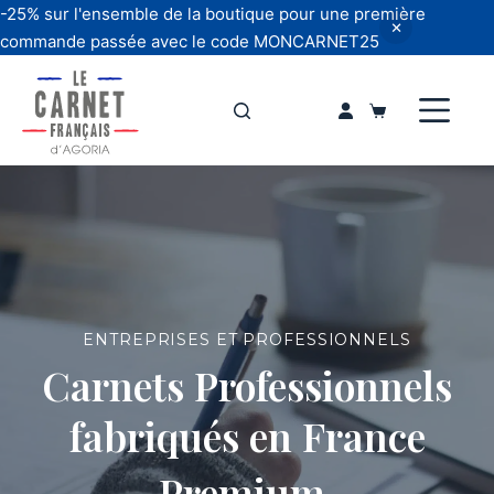
-25% sur l'ensemble de la boutique pour une première
commande passée avec le code MONCARNET25
Passer
au
Panier
contenu
d’achat
ENTREPRISES ET PROFESSIONNELS
Carnets Professionnels
fabriqués en France
Premium,