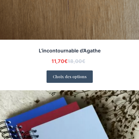
L’incontournable d’Agathe
11,70
€
18,00
€
Le
Le
prix
prix
Choix des options
initial
actuel
était :
est :
18,00€.
11,70€.