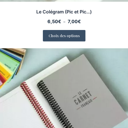
Le Colégram (Pic et Pic…)
Plage
6,50
€
7,00
€
–
de
prix :
Choix des options
6,50€
à
7,00€