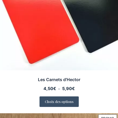
Les Carnets d’Hector
Plage
4,50
€
5,90
€
–
de
prix :
Choix des options
4,50€
à
5,90€