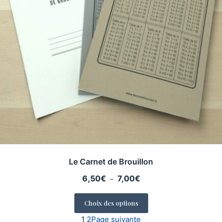
Le Carnet de Brouillon
Plage
6,50
€
7,00
€
–
de
prix :
Choix des options
6,50€
1
2
Page suivante
à