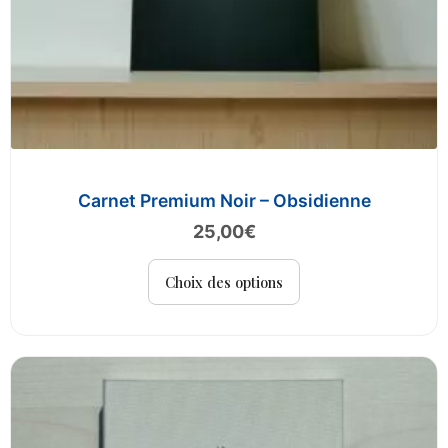
Carnet Premium Noir – Obsidienne
25,00
€
Ce
Choix des options
produit
a
plusieurs
variations.
Les
options
peuvent