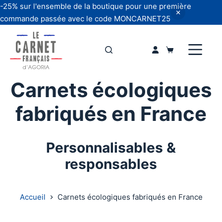
-25% sur l'ensemble de la boutique pour une première
commande passée avec le code MONCARNET25
Passer
au
Panier
contenu
d’achat
Carnets écologiques
fabriqués en France
Personnalisables &
responsables
Accueil
Carnets écologiques fabriqués en France