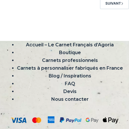
options
SUIVANT
peuvent
être
choisies
sur
la
Accueil – Le Carnet Français d’Agoria
page
du
Boutique
produit
Carnets professionnels
Carnets à personnaliser fabriqués en France
Blog / Inspirations
FAQ
Devis
Nous contacter