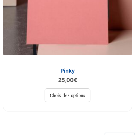
produit
Pinky
25,00
€
Ce
Choix des options
produit
a
plusieurs
variations.
Les