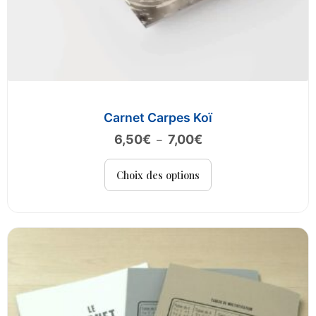
Carnet Carpes Koï
Plage
6,50
€
7,00
€
–
de
Ce
prix :
Choix des options
produit
6,50€
a
à
plusieurs
7,00€
variations.
Les
options
peuvent
être