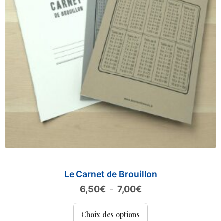
choisies
sur
la
page
du
produit
Le Carnet de Brouillon
Plage
6,50
€
7,00
€
–
de
Ce
prix :
Choix des options
produit