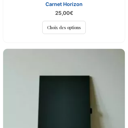
Carnet Horizon
25,00
€
Ce
Choix des options
produit
a
plusieurs
variations.
Les
options
peuvent
être
choisies
sur
la
page
du
produit