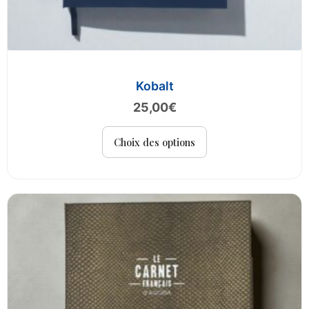
Kobalt
25,00
€
Ce
Choix des options
produit
a
plusieurs
variations.
Les
options
peuvent
être
choisies
sur