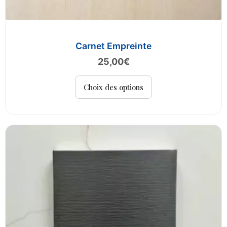
Carnet Empreinte
25,00
€
Ce
Choix des options
produit
a
plusieurs
variations.
Les
options
peuvent
être
choisies
sur
la