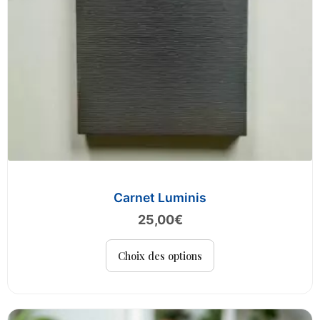
page
du
produit
Carnet Luminis
25,00
€
Ce
Choix des options
produit
a
plusieurs
variations.