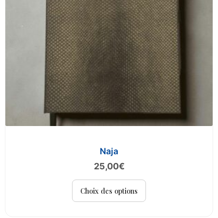
la
page
du
produit
Naja
25,00
€
Ce
Choix des options
produit
a