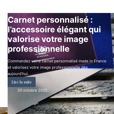
Carnet personnalisé :
l’accessoire élégant qui
valorise votre image
professionnelle
Commandez votre carnet personnalisé made in France
et valorisez votre image professionnelle dès
aujourd’hui.
Lire la suite
Carnet
30 octobre 2025
personnalisé
:
l’accessoire
élégant