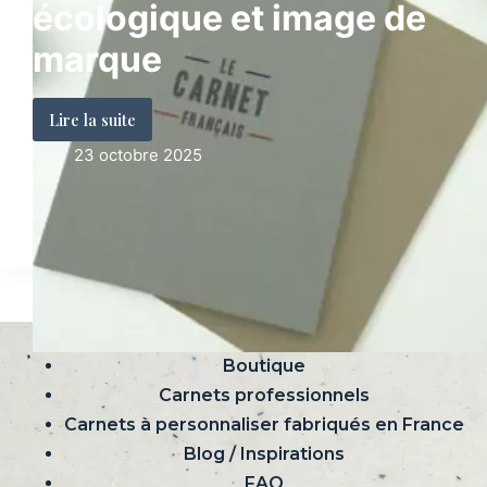
écologique et image de
marque
Lire la suite
Pourquoi
23 octobre 2025
choisir
un
carnet
en
papier
recyclé
en
Accueil – Le Carnet Français d’Agoria
2025
Boutique
:
Carnets professionnels
impact
Carnets à personnaliser fabriqués en France
écologique
Blog / Inspirations
et
FAQ
image