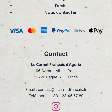
de
Devis
marque
Nous contacter
Contact
Le Carnet Français d'Agoria
96 Avenue Albert Petit
92220 Bagneux – France
Email :
contact@lecarnetfrancais.fr
Téléphone :
+33 1 23 45 67 89